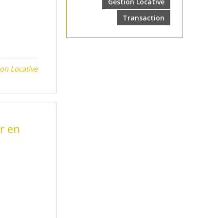
Gestion Locative
Transaction
on Locative
r en