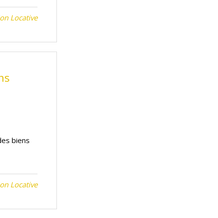
on Locative
ns
des biens
on Locative