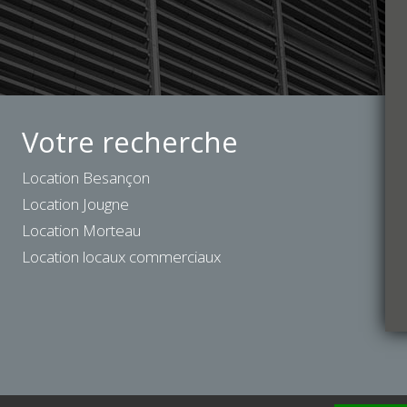
Votre recherche
Location Besançon
Location Jougne
Location Morteau
Location locaux commerciaux