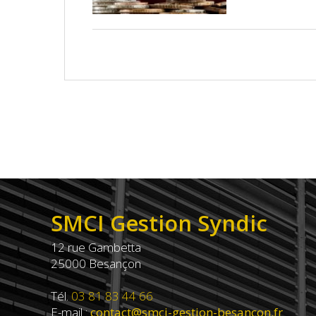
SMCI Gestion Syndic
12 rue Gambetta
25000 Besançon
Tél.
03 81 83 44 66
E-mail :
contact@smci-gestion-besancon.fr