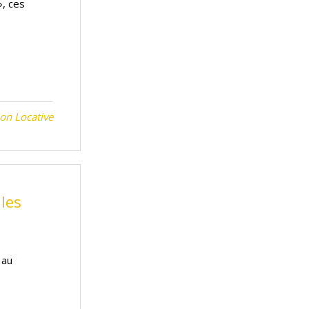
», ces
on Locative
les
 au