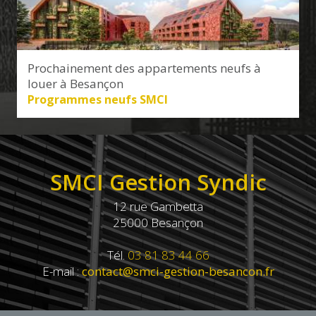
Prochainement des appartements neufs à
louer à Besançon
Programmes neufs SMCI
SMCI Gestion Syndic
12 rue Gambetta
25000 Besançon
Tél.
03 81 83 44 66
E-mail :
contact@smci-gestion-besancon.fr