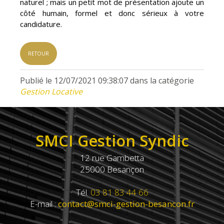
naturel ; mais un petit mot de présentation ajoute un
côté humain, formel et donc sérieux à votre
candidature.
RETOUR
Publié le 12/07/2021 09:38:07 dans la catégorie
Gestion Locative
SMCI Gestion Syndic
12 rue Gambetta
25000 Besançon
Tél.
03 81 83 44 66
E-mail :
contact@smci-gestion-besancon.fr