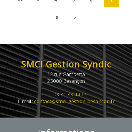
8
>
SMCI Gestion Syndic
12 rue Gambetta
25000 Besançon
Tél.
03 81 83 44 66
E-mail :
contact@smci-gestion-besancon.fr