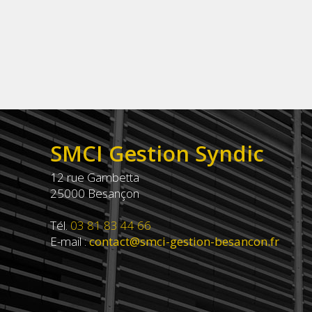
SMCI Gestion Syndic
12 rue Gambetta
25000 Besançon
Tél.
03 81 83 44 66
E-mail :
contact@smci-gestion-besancon.fr