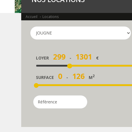
Accueil
Locations
299
1301
LOYER
-
€
0
126
2
SURFACE
-
M